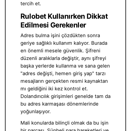
tercih et.
Rulobet Kullanırken Dikkat
Edilmesi Gerekenler
Adres bulma işini çözdükten sonra
geriye sağlıklı kullanım kalıyor. Burada
en önemli mesele güvenlik. Şifreni
düzenli aralıklarla değiştir, aynı şifreyi
başka yerlerde kullanma ve sana gelen
"adres değişti, hemen giriş yap" tarzı
mesajların gerçekten resmi kaynaktan
mı geldiğini iki kez kontrol et.
Dolandırıcılık girişimleri genelde tam da
bu adres karmaşası dönemlerinde
yoğunlaşıyor.
Mali konularda bilinçli olmak da bu işin
bir parçası. Şüpheli para hareketleri ve