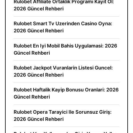
Rulobet Affiliate Ortaklık Programı Kayıt Ol:
2026 Güncel Rehberi
Rulobet Smart Tv Uzerinden Casino Oyna:
2026 Güncel Rehberi
Rulobet En Iyi Mobil Bahis Uygulamasi: 2026
Güncel Rehberi
Rulobet Jackpot Vuranlarin Listesi Guncel:
2026 Güncel Rehberi
Rulobet Haftalik Kayip Bonusu Oranlari: 2026
Güncel Rehberi
Rulobet Opera Tarayici Ile Sorunsuz Giriş:
2026 Güncel Rehberi