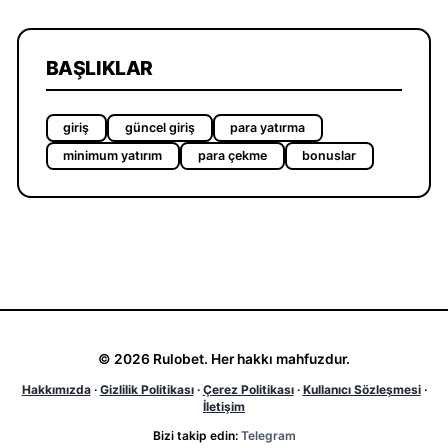
BAŞLIKLAR
giriş
güncel giriş
para yatırma
minimum yatırım
para çekme
bonuslar
© 2026 Rulobet. Her hakkı mahfuzdur.
Hakkımızda
·
Gizlilik Politikası
·
Çerez Politikası
·
Kullanıcı Sözleşmesi
·
İletişim
Bizi takip edin:
Telegram