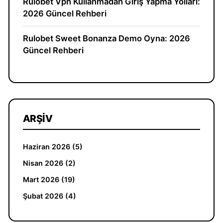
Rulobet Vpn Kullanmadan Giriş Yapma Yolları:
2026 Güncel Rehberi
Rulobet Sweet Bonanza Demo Oyna: 2026
Güncel Rehberi
ARŞIV
Haziran 2026 (5)
Nisan 2026 (2)
Mart 2026 (19)
Şubat 2026 (4)