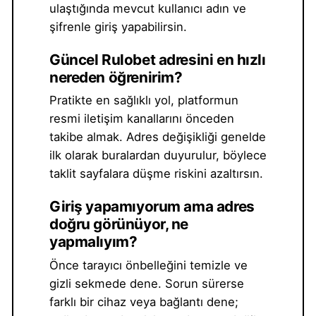
ulaştığında mevcut kullanıcı adın ve
şifrenle giriş yapabilirsin.
Güncel Rulobet adresini en hızlı
nereden öğrenirim?
Pratikte en sağlıklı yol, platformun
resmi iletişim kanallarını önceden
takibe almak. Adres değişikliği genelde
ilk olarak buralardan duyurulur, böylece
taklit sayfalara düşme riskini azaltırsın.
Giriş yapamıyorum ama adres
doğru görünüyor, ne
yapmalıyım?
Önce tarayıcı önbelleğini temizle ve
gizli sekmede dene. Sorun sürerse
farklı bir cihaz veya bağlantı dene;