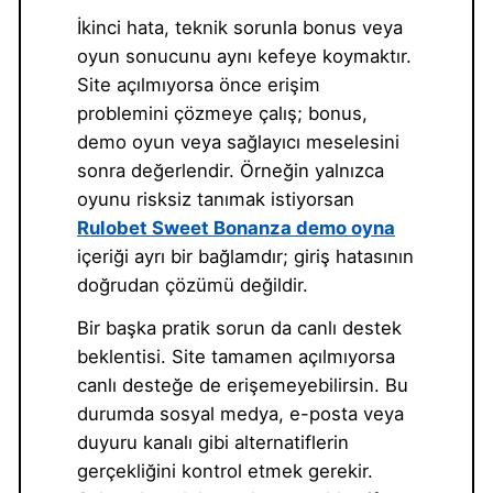
İkinci hata, teknik sorunla bonus veya
oyun sonucunu aynı kefeye koymaktır.
Site açılmıyorsa önce erişim
problemini çözmeye çalış; bonus,
demo oyun veya sağlayıcı meselesini
sonra değerlendir. Örneğin yalnızca
oyunu risksiz tanımak istiyorsan
Rulobet Sweet Bonanza demo oyna
içeriği ayrı bir bağlamdır; giriş hatasının
doğrudan çözümü değildir.
Bir başka pratik sorun da canlı destek
beklentisi. Site tamamen açılmıyorsa
canlı desteğe de erişemeyebilirsin. Bu
durumda sosyal medya, e-posta veya
duyuru kanalı gibi alternatiflerin
gerçekliğini kontrol etmek gerekir.