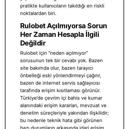
pratikte kullanıcıların takıldığı en riskli
noktalardan biri.
Rulobet Açılmıyorsa Sorun
Her Zaman Hesapla İlgili
Değildir
Rulobet için “neden açılmıyor”
sorusunun tek bir cevabı yok. Bazen
site bakımda olur, bazen tarayıcı
önbelleği eski yönlendirmeyi çağırır,
bazen de internet servis sağlayıcısı
tarafında erişim kısıtlaması görünür.
Türkiye’de çevrim içi bahis ve kumar
alanındaki erişim kararları, mevzuat ve
denetim süreçleriyle yakından ilişkilidir;
bu nedenle teknik hata gibi görünen
bazı durumların arkasında idari erişim