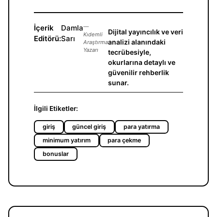
İçerik
Damla
—
Dijital yayıncılık ve veri
Kıdemli
Editörü:
Sarı
analizi alanındaki
Araştırma
Yazarı
tecrübesiyle,
okurlarına detaylı ve
güvenilir rehberlik
sunar.
İlgili Etiketler:
giriş
güncel giriş
para yatırma
minimum yatırım
para çekme
bonuslar