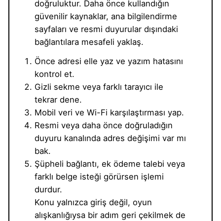
doğruluktur. Daha önce kullandığın
güvenilir kaynaklar, ana bilgilendirme
sayfaları ve resmi duyurular dışındaki
bağlantılara mesafeli yaklaş.
Önce adresi elle yaz ve yazım hatasını
kontrol et.
Gizli sekme veya farklı tarayıcı ile
tekrar dene.
Mobil veri ve Wi-Fi karşılaştırması yap.
Resmi veya daha önce doğruladığın
duyuru kanalında adres değişimi var mı
bak.
Şüpheli bağlantı, ek ödeme talebi veya
farklı belge isteği görürsen işlemi
durdur.
Konu yalnızca giriş değil, oyun
alışkanlığıysa bir adım geri çekilmek de