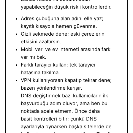
yapabileceğin düşük riskli kontrollerdir.
Adres çubuğuna alan adını elle yaz;
kayıtlı kısayola hemen güvenme.
Gizli sekmede dene; eski çerezlerin
etkisini azaltırsın.
Mobil veri ve ev interneti arasında fark
var mı bak.
Farklı tarayıcı kullan; tek tarayıcı
hatasına takılma.
VPN kullanıyorsan kapatıp tekrar dene;
bazen yönlendirme karışır.
DNS değiştirmek bazı kullanıcıların ilk
başvurduğu adım oluyor, ama ben bu
noktada acele etmem. Önce daha
basit kontrolleri bitir; çünkü DNS
ayarlarıyla oynarken başka sitelerde de