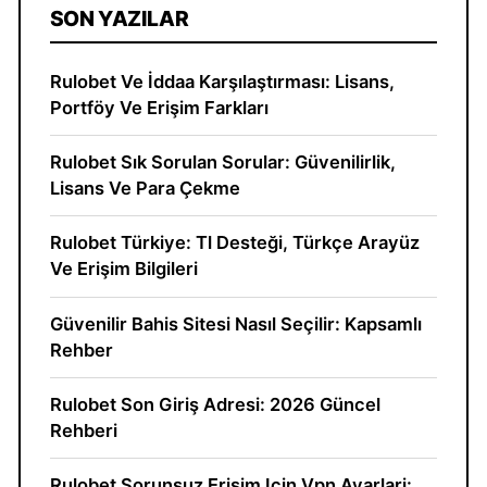
SON YAZILAR
Rulobet Ve İddaa Karşılaştırması: Lisans,
Portföy Ve Erişim Farkları
Rulobet Sık Sorulan Sorular: Güvenilirlik,
Lisans Ve Para Çekme
Rulobet Türkiye: Tl Desteği, Türkçe Arayüz
Ve Erişim Bilgileri
Güvenilir Bahis Sitesi Nasıl Seçilir: Kapsamlı
Rehber
Rulobet Son Giriş Adresi: 2026 Güncel
Rehberi
Rulobet Sorunsuz Erisim Icin Vpn Ayarlari: