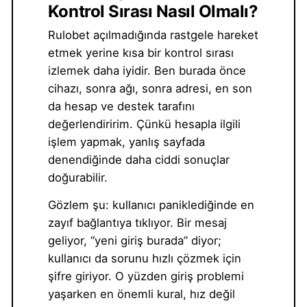
Kontrol Sırası Nasıl Olmalı?
Rulobet açılmadığında rastgele hareket
etmek yerine kısa bir kontrol sırası
izlemek daha iyidir. Ben burada önce
cihazı, sonra ağı, sonra adresi, en son
da hesap ve destek tarafını
değerlendiririm. Çünkü hesapla ilgili
işlem yapmak, yanlış sayfada
denendiğinde daha ciddi sonuçlar
doğurabilir.
Gözlem şu: kullanıcı paniklediğinde en
zayıf bağlantıya tıklıyor. Bir mesaj
geliyor, “yeni giriş burada” diyor;
kullanıcı da sorunu hızlı çözmek için
şifre giriyor. O yüzden giriş problemi
yaşarken en önemli kural, hız değil