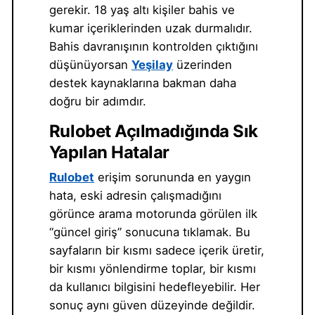
gerekir. 18 yaş altı kişiler bahis ve
kumar içeriklerinden uzak durmalıdır.
Bahis davranışının kontrolden çıktığını
düşünüyorsan
Yeşilay
üzerinden
destek kaynaklarına bakman daha
doğru bir adımdır.
Rulobet Açılmadığında Sık
Yapılan Hatalar
Rulobet
erişim sorununda en yaygın
hata, eski adresin çalışmadığını
görünce arama motorunda görülen ilk
“güncel giriş” sonucuna tıklamak. Bu
sayfaların bir kısmı sadece içerik üretir,
bir kısmı yönlendirme toplar, bir kısmı
da kullanıcı bilgisini hedefleyebilir. Her
sonuç aynı güven düzeyinde değildir.