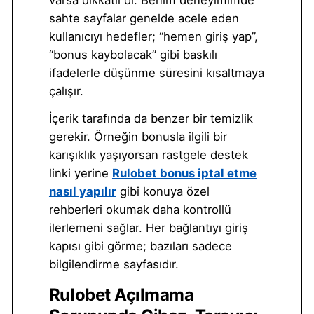
varsa dikkatli ol. Benim deneyimimde
sahte sayfalar genelde acele eden
kullanıcıyı hedefler; “hemen giriş yap”,
“bonus kaybolacak” gibi baskılı
ifadelerle düşünme süresini kısaltmaya
çalışır.
İçerik tarafında da benzer bir temizlik
gerekir. Örneğin bonusla ilgili bir
karışıklık yaşıyorsan rastgele destek
linki yerine
Rulobet bonus iptal etme
nasıl yapılır
gibi konuya özel
rehberleri okumak daha kontrollü
ilerlemeni sağlar. Her bağlantıyı giriş
kapısı gibi görme; bazıları sadece
bilgilendirme sayfasıdır.
Rulobet Açılmama