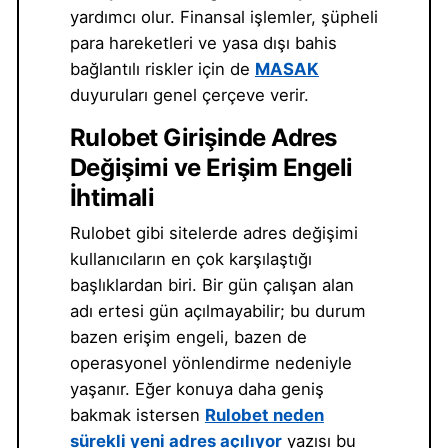
yardımcı olur. Finansal işlemler, şüpheli
para hareketleri ve yasa dışı bahis
bağlantılı riskler için de
MASAK
duyuruları genel çerçeve verir.
Rulobet Girişinde Adres
Değişimi ve Erişim Engeli
İhtimali
Rulobet gibi sitelerde adres değişimi
kullanıcıların en çok karşılaştığı
başlıklardan biri. Bir gün çalışan alan
adı ertesi gün açılmayabilir; bu durum
bazen erişim engeli, bazen de
operasyonel yönlendirme nedeniyle
yaşanır. Eğer konuya daha geniş
bakmak istersen
Rulobet neden
sürekli yeni adres açılıyor
yazısı bu