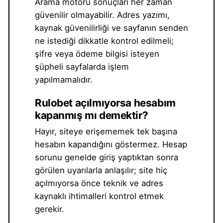
Arama motoru sonuçları her zaman
güvenilir olmayabilir. Adres yazımı,
kaynak güvenilirliği ve sayfanın senden
ne istediği dikkatle kontrol edilmeli;
şifre veya ödeme bilgisi isteyen
şüpheli sayfalarda işlem
yapılmamalıdır.
Rulobet açılmıyorsa hesabım
kapanmış mı demektir?
Hayır, siteye erişememek tek başına
hesabın kapandığını göstermez. Hesap
sorunu genelde giriş yaptıktan sonra
görülen uyarılarla anlaşılır; site hiç
açılmıyorsa önce teknik ve adres
kaynaklı ihtimalleri kontrol etmek
gerekir.