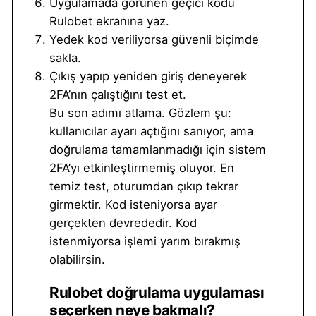
Uygulamada görünen geçici kodu
Rulobet ekranına yaz.
Yedek kod veriliyorsa güvenli biçimde
sakla.
Çıkış yapıp yeniden giriş deneyerek
2FA’nın çalıştığını test et.
Bu son adımı atlama. Gözlem şu:
kullanıcılar ayarı açtığını sanıyor, ama
doğrulama tamamlanmadığı için sistem
2FA’yı etkinleştirmemiş oluyor. En
temiz test, oturumdan çıkıp tekrar
girmektir. Kod isteniyorsa ayar
gerçekten devrededir. Kod
istenmiyorsa işlemi yarım bırakmış
olabilirsin.
Rulobet doğrulama uygulaması
seçerken neye bakmalı?