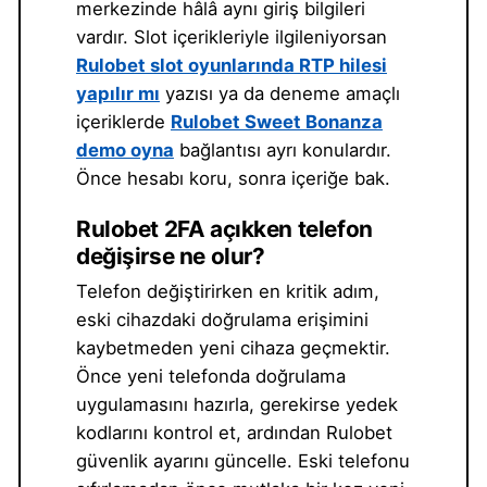
merkezinde hâlâ aynı giriş bilgileri
vardır. Slot içerikleriyle ilgileniyorsan
Rulobet slot oyunlarında RTP hilesi
yapılır mı
yazısı ya da deneme amaçlı
içeriklerde
Rulobet Sweet Bonanza
demo oyna
bağlantısı ayrı konulardır.
Önce hesabı koru, sonra içeriğe bak.
Rulobet 2FA açıkken telefon
değişirse ne olur?
Telefon değiştirirken en kritik adım,
eski cihazdaki doğrulama erişimini
kaybetmeden yeni cihaza geçmektir.
Önce yeni telefonda doğrulama
uygulamasını hazırla, gerekirse yedek
kodlarını kontrol et, ardından Rulobet
güvenlik ayarını güncelle. Eski telefonu