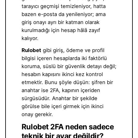
tarayıcı geçmişi temizleniyor, hatta
bazen e-posta da yenileniyor; ama
giriş onayı ayrı bir katman olarak
kurulmadığı için hesap hâlâ zayıf
kalıyor.
Rulobet
gibi giriş, ödeme ve profil
bilgisi içeren hesaplarda iki faktörlü
koruma, süslü bir güvenlik detayı değil;
hesabın kapısını ikinci kez kontrol
etmektir. Bunu şöyle düşün: şifren bir
anahtar ise 2FA, kapının içeriden
sürgüsüdür. Anahtar bir şekilde
görülse bile içeri girmek için ikinci
onay gerekir.
Rulobet 2FA neden sadece
teknik bir ayar değildir?