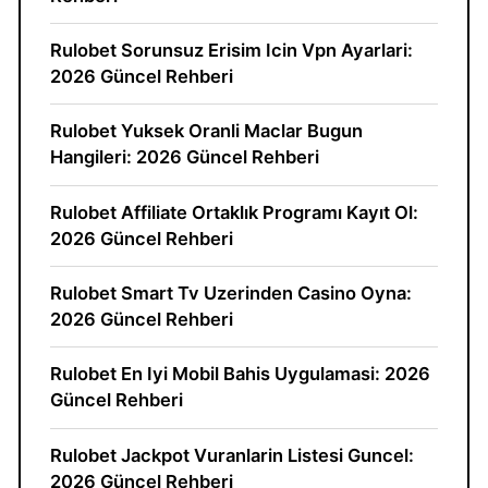
Rulobet Sorunsuz Erisim Icin Vpn Ayarlari:
2026 Güncel Rehberi
Rulobet Yuksek Oranli Maclar Bugun
Hangileri: 2026 Güncel Rehberi
Rulobet Affiliate Ortaklık Programı Kayıt Ol:
2026 Güncel Rehberi
Rulobet Smart Tv Uzerinden Casino Oyna:
2026 Güncel Rehberi
Rulobet En Iyi Mobil Bahis Uygulamasi: 2026
Güncel Rehberi
Rulobet Jackpot Vuranlarin Listesi Guncel:
2026 Güncel Rehberi