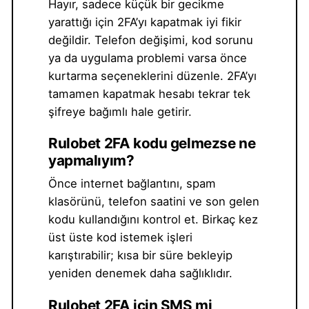
Hayır, sadece küçük bir gecikme
yarattığı için 2FA’yı kapatmak iyi fikir
değildir. Telefon değişimi, kod sorunu
ya da uygulama problemi varsa önce
kurtarma seçeneklerini düzenle. 2FA’yı
tamamen kapatmak hesabı tekrar tek
şifreye bağımlı hale getirir.
Rulobet 2FA kodu gelmezse ne
yapmalıyım?
Önce internet bağlantını, spam
klasörünü, telefon saatini ve son gelen
kodu kullandığını kontrol et. Birkaç kez
üst üste kod istemek işleri
karıştırabilir; kısa bir süre bekleyip
yeniden denemek daha sağlıklıdır.
Rulobet 2FA için SMS mi