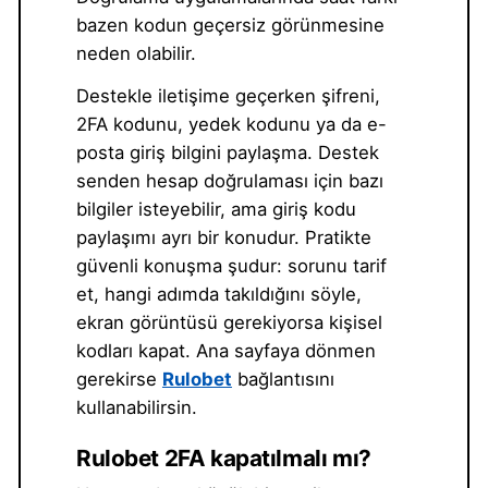
bazen kodun geçersiz görünmesine
neden olabilir.
Destekle iletişime geçerken şifreni,
2FA kodunu, yedek kodunu ya da e-
posta giriş bilgini paylaşma. Destek
senden hesap doğrulaması için bazı
bilgiler isteyebilir, ama giriş kodu
paylaşımı ayrı bir konudur. Pratikte
güvenli konuşma şudur: sorunu tarif
et, hangi adımda takıldığını söyle,
ekran görüntüsü gerekiyorsa kişisel
kodları kapat. Ana sayfaya dönmen
gerekirse
Rulobet
bağlantısını
kullanabilirsin.
Rulobet 2FA kapatılmalı mı?