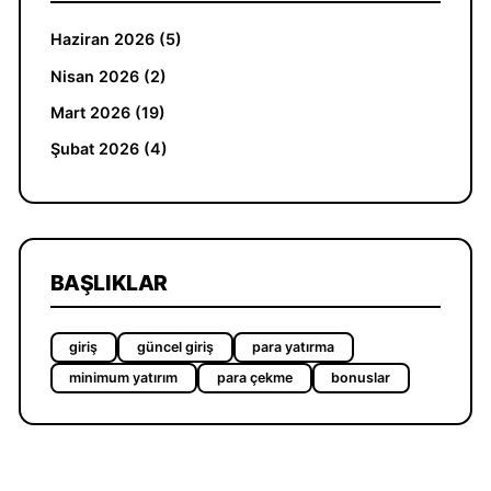
Haziran 2026 (5)
Nisan 2026 (2)
Mart 2026 (19)
Şubat 2026 (4)
BAŞLIKLAR
giriş
güncel giriş
para yatırma
minimum yatırım
para çekme
bonuslar