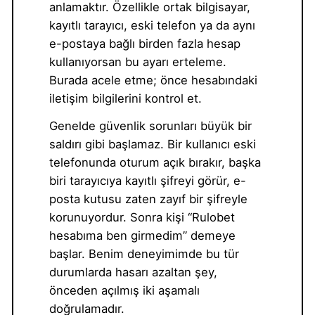
anlamaktır. Özellikle ortak bilgisayar,
kayıtlı tarayıcı, eski telefon ya da aynı
e-postaya bağlı birden fazla hesap
kullanıyorsan bu ayarı erteleme.
Burada acele etme; önce hesabındaki
iletişim bilgilerini kontrol et.
Genelde güvenlik sorunları büyük bir
saldırı gibi başlamaz. Bir kullanıcı eski
telefonunda oturum açık bırakır, başka
biri tarayıcıya kayıtlı şifreyi görür, e-
posta kutusu zaten zayıf bir şifreyle
korunuyordur. Sonra kişi “Rulobet
hesabıma ben girmedim” demeye
başlar. Benim deneyimimde bu tür
durumlarda hasarı azaltan şey,
önceden açılmış iki aşamalı
doğrulamadır.