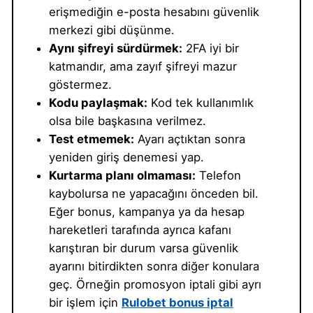
erişmediğin e-posta hesabını güvenlik
merkezi gibi düşünme.
Aynı şifreyi sürdürmek:
2FA iyi bir
katmandır, ama zayıf şifreyi mazur
göstermez.
Kodu paylaşmak:
Kod tek kullanımlık
olsa bile başkasına verilmez.
Test etmemek:
Ayarı açtıktan sonra
yeniden giriş denemesi yap.
Kurtarma planı olmaması:
Telefon
kaybolursa ne yapacağını önceden bil.
Eğer bonus, kampanya ya da hesap
hareketleri tarafında ayrıca kafanı
karıştıran bir durum varsa güvenlik
ayarını bitirdikten sonra diğer konulara
geç. Örneğin promosyon iptali gibi ayrı
bir işlem için
Rulobet bonus iptal