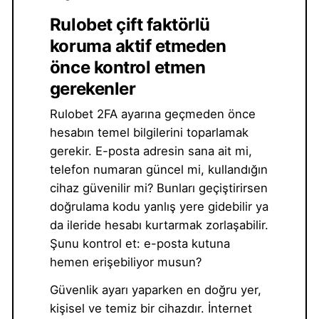
Rulobet çift faktörlü
koruma aktif etmeden
önce kontrol etmen
gerekenler
Rulobet 2FA ayarına geçmeden önce
hesabın temel bilgilerini toparlamak
gerekir. E-posta adresin sana ait mi,
telefon numaran güncel mi, kullandığın
cihaz güvenilir mi? Bunları geçiştirirsen
doğrulama kodu yanlış yere gidebilir ya
da ileride hesabı kurtarmak zorlaşabilir.
Şunu kontrol et: e-posta kutuna
hemen erişebiliyor musun?
Güvenlik ayarı yaparken en doğru yer,
kişisel ve temiz bir cihazdır. İnternet