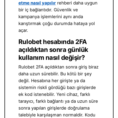
etme nasıl yapılır
rehberi daha uygun
bir iç bağlantıdır. Güvenlik ve
kampanya işlemlerini aynı anda
karıştırmak çoğu durumda hataya yol
açar.
Rulobet hesabında 2FA
açıldıktan sonra günlük
kullanım nasıl değişir?
Rulobet 2FA açıldıktan sonra giriş biraz
daha uzun sürebilir. Bu kötü bir şey
değil. Hesabına her girişte ya da
sistemin riskli gördüğü bazı girişlerde
ek kod istenebilir. Yeni cihaz, farklı
tarayıcı, farklı bağlantı ya da uzun süre
sonra yapılan girişlerde doğrulama
talebiyle karşılaşman normaldir. Kodu